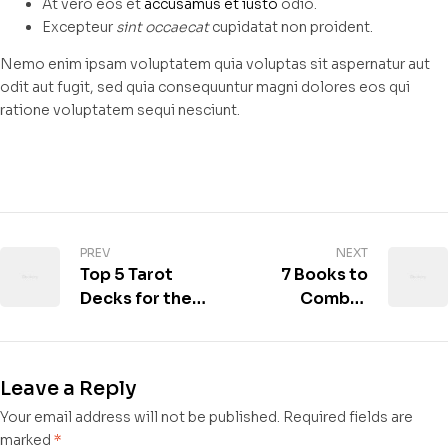
At vero eos et
accusamus et iusto
odio.
Excepteur
sint occaecat
cupidatat non proident.
Nemo enim ipsam voluptatem quia voluptas sit aspernatur aut
odit aut fugit, sed quia consequuntur magni dolores eos qui
ratione voluptatem sequi nesciunt.
PREV
NEXT
Top 5 Tarot
7 Books to
Decks for the
Combat
Tarot World
Racism
Summit
Leave a Reply
Your email address will not be published.
Required fields are
marked
*